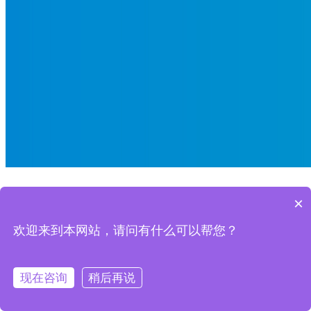
Hydrogen Contango 品牌全案
×
设计
欢迎来到本网站，请问有什么可以帮您？
品牌 LOGO 设计 / 全套 VI 视觉系统设计
现在咨询
稍后再说